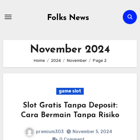
Skip
to
Folks News
content
November 2024
Home
2024
November
Page 2
game slot
Slot Gratis Tanpa Deposit:
Cara Bermain Tanpa Risiko
premium303
November 5, 2024
0
Comment