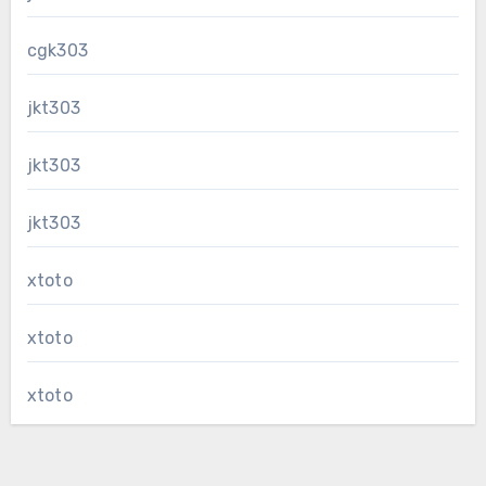
cgk303
jkt303
jkt303
jkt303
xtoto
xtoto
xtoto