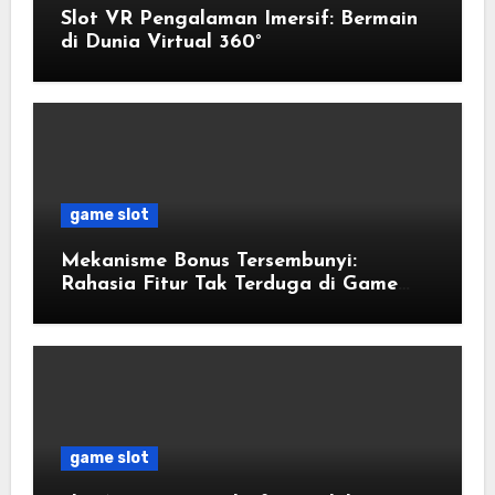
Slot VR Pengalaman Imersif: Bermain
di Dunia Virtual 360°
game slot
Mekanisme Bonus Tersembunyi:
Rahasia Fitur Tak Terduga di Game
Slot yang Bikin Jantung Berdebar!
game slot