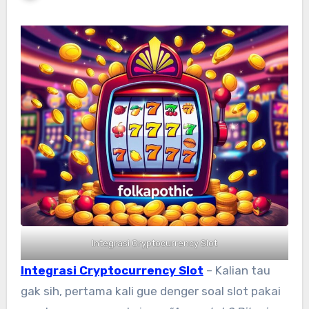
Integrasi Cryptocurrency Slot
Integrasi Cryptocurrency Slot
– Kalian tau
gak sih, pertama kali gue denger soal slot pakai