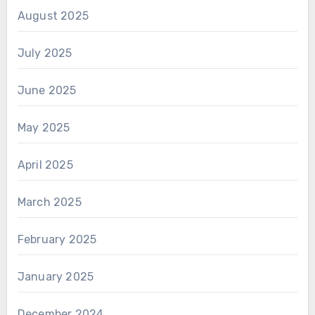
August 2025
July 2025
June 2025
May 2025
April 2025
March 2025
February 2025
January 2025
December 2024