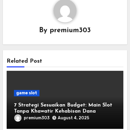
By
premium303
Related Post
game slot
7 Strategi Sesuaikan Budget: Main Slot
Tanpa Khawatir Kehabisan Dana
premium303
August 4, 2025