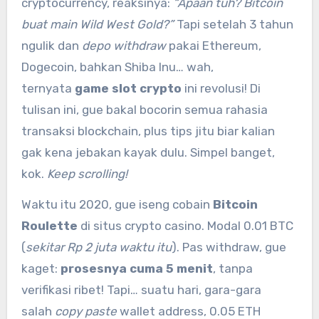
cryptocurrency, reaksinya:
“Apaan tuh? Bitcoin
buat main Wild West Gold?”
Tapi setelah 3 tahun
ngulik dan
depo withdraw
pakai Ethereum,
Dogecoin, bahkan Shiba Inu… wah,
ternyata
game slot crypto
ini revolusi! Di
tulisan ini, gue bakal bocorin semua rahasia
transaksi blockchain, plus tips jitu biar kalian
gak kena jebakan kayak dulu. Simpel banget,
kok.
Keep scrolling!
Waktu itu 2020, gue iseng cobain
Bitcoin
Roulette
di situs crypto casino. Modal 0.01 BTC
(
sekitar Rp 2 juta waktu itu
). Pas withdraw, gue
kaget:
prosesnya cuma 5 menit
, tanpa
verifikasi ribet! Tapi… suatu hari, gara-gara
salah
copy paste
wallet address, 0.05 ETH