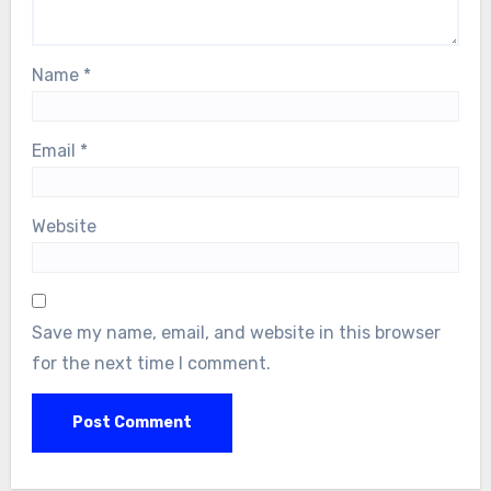
Name
*
Email
*
Website
Save my name, email, and website in this browser
for the next time I comment.