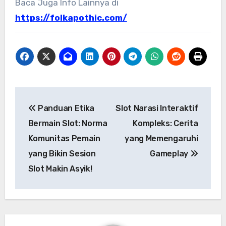
Baca Juga Info Lainnya di
https://folkapothic.com/
Post
Panduan Etika
Slot Narasi Interaktif
navigation
Bermain Slot: Norma
Kompleks: Cerita
Komunitas Pemain
yang Memengaruhi
yang Bikin Sesion
Gameplay
Slot Makin Asyik!