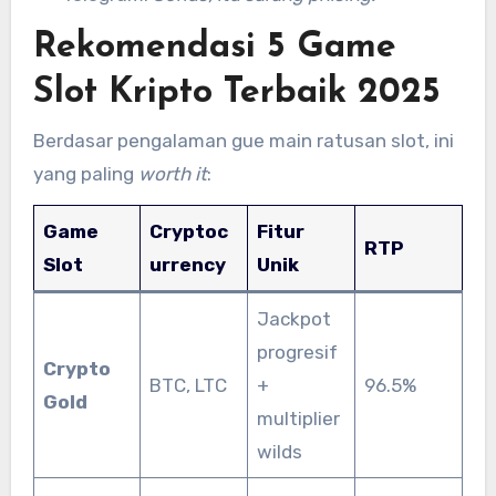
Rekomendasi 5 Game
Slot Kripto Terbaik 202
5
Berdasar pengalaman gue main ratusan slot, ini
yang paling
worth it
:
Game
Cryptoc
Fitur
RTP
Slot
urrency
Unik
Jackpot
progresif
Crypto
BTC, LTC
+
96.5%
Gold
multiplier
wilds