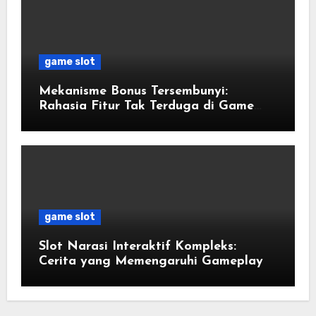
game slot
Mekanisme Bonus Tersembunyi:
Rahasia Fitur Tak Terduga di Game
Slot yang Bikin Jantung Berdebar!
game slot
Slot Narasi Interaktif Kompleks:
Cerita yang Memengaruhi Gameplay