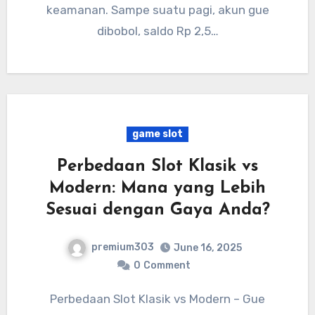
keamanan. Sampe suatu pagi, akun gue
dibobol, saldo Rp 2,5…
game slot
Perbedaan Slot Klasik vs
Modern: Mana yang Lebih
Sesuai dengan Gaya Anda?
premium303
June 16, 2025
0
Comment
Perbedaan Slot Klasik vs Modern – Gue