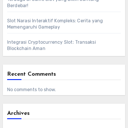
Berdebar!
Slot Narasi Interaktif Kompleks: Cerita yang
Memengaruhi Gameplay
Integrasi Cryptocurrency Slot: Transaksi
Blockchain Aman
Recent Comments
No comments to show.
Archives