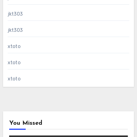
jkt303
jkt303
xtoto
xtoto
xtoto
You Missed