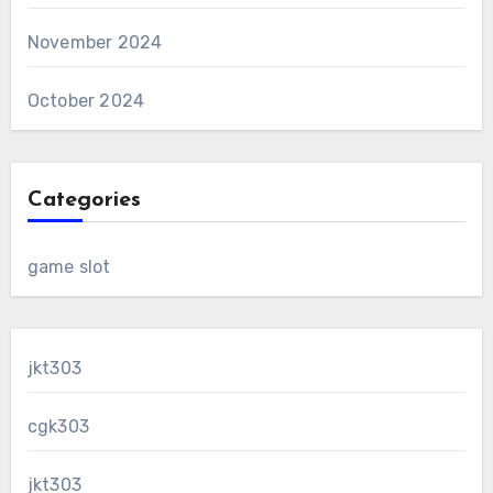
November 2024
October 2024
Categories
game slot
jkt303
cgk303
jkt303