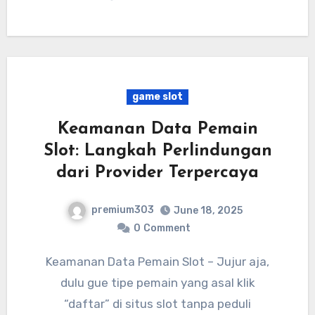
game slot
Keamanan Data Pemain
Slot: Langkah Perlindungan
dari Provider Terpercaya
premium303
June 18, 2025
0
Comment
Keamanan Data Pemain Slot – Jujur aja,
dulu gue tipe pemain yang asal klik
“daftar” di situs slot tanpa peduli