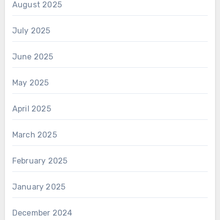
August 2025
July 2025
June 2025
May 2025
April 2025
March 2025
February 2025
January 2025
December 2024