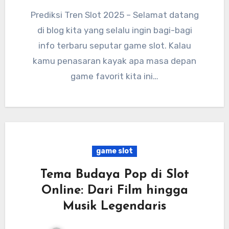
Prediksi Tren Slot 2025 – Selamat datang
di blog kita yang selalu ingin bagi-bagi
info terbaru seputar game slot. Kalau
kamu penasaran kayak apa masa depan
game favorit kita ini…
game slot
Tema Budaya Pop di Slot
Online: Dari Film hingga
Musik Legendaris