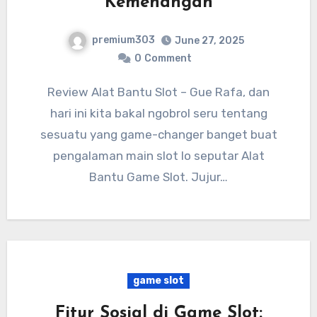
Kemenangan
premium303
June 27, 2025
0
Comment
Review Alat Bantu Slot – Gue Rafa, dan
hari ini kita bakal ngobrol seru tentang
sesuatu yang game-changer banget buat
pengalaman main slot lo seputar Alat
Bantu Game Slot. Jujur…
game slot
Fitur Sosial di Game Slot: