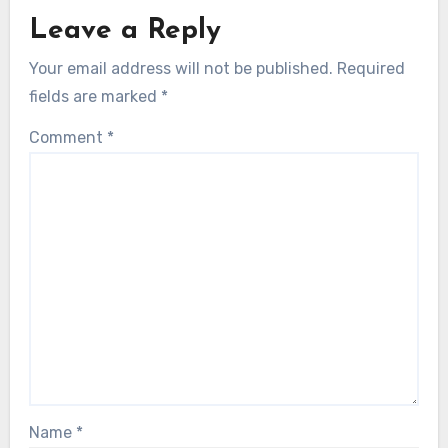
Leave a Reply
Your email address will not be published.
Required
fields are marked
*
Comment
*
Name
*