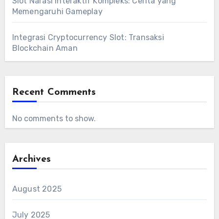
Slot Narasi Interaktif Kompleks: Cerita yang
Memengaruhi Gameplay
Integrasi Cryptocurrency Slot: Transaksi
Blockchain Aman
Recent Comments
No comments to show.
Archives
August 2025
July 2025