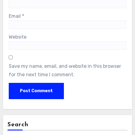
Email
*
Website
Save my name, email, and website in this browser
for the next time I comment.
Search