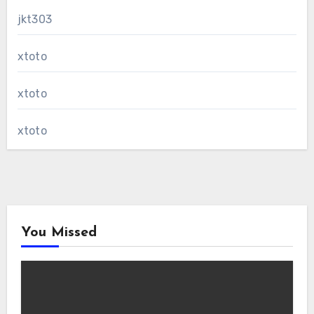
jkt303
xtoto
xtoto
xtoto
You Missed