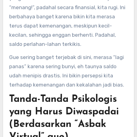
“menang!”, padahal secara finansial, kita rugi. Ini
berbahaya banget karena bikin kita merasa
terus dapat kemenangan, meskipun kecil-
kecilan, sehingga enggan berhenti. Padahal,
saldo perlahan-lahan terkikis.
Gue sering banget terjebak di sini, merasa “lagi
panas” karena sering bunyi, eh taunya saldo
udah menipis drastis. Ini bikin persepsi kita
terhadap kemenangan dan kekalahan jadi bias.
Tanda-Tanda Psikologis
yang Harus Diwaspadai
(Berdasarkan “Asbak