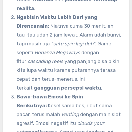
realita
.
Ngabisin Waktu Lebih Dari yang
Direncanain:
Niatnya cuma 30 menit, eh
tau-tau udah 2 jam lewat. Alarm udah bunyi,
tapi masih aja
“satu spin lagi deh”
. Game
seperti
Bonanza Megaways
dengan
fitur
cascading reels
yang panjang bisa bikin
kita lupa waktu karena putarannya terasa
cepat dan terus-menerus. Ini
terkait
gangguan persepsi waktu
.
Bawa-bawa Emosi ke Spin
Berikutnya:
Kesel sama bos, ribut sama
pacar, terus malah
venting
dengan main slot
agresif. Emosi negatif itu
clouds your
judgment
banget. Keputusan taruhan jadi