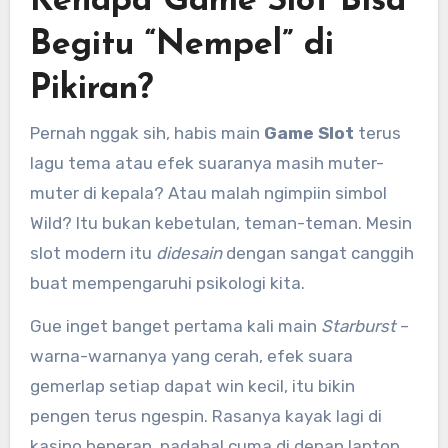
Kenapa Game Slot Bisa
Begitu “Nempel” di
Pikiran?
Pernah nggak sih, habis main
Game Slot
terus
lagu tema atau efek suaranya masih muter-
muter di kepala? Atau malah ngimpiin simbol
Wild? Itu bukan kebetulan, teman-teman. Mesin
slot modern itu
didesain
dengan sangat canggih
buat mempengaruhi psikologi kita.
Gue inget banget pertama kali main
Starburst
–
warna-warnanya yang cerah, efek suara
gemerlap setiap dapat win kecil, itu bikin
pengen terus ngespin. Rasanya kayak lagi di
kasino beneran, padahal cuma di depan laptop