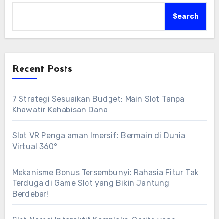
Search
Recent Posts
7 Strategi Sesuaikan Budget: Main Slot Tanpa
Khawatir Kehabisan Dana
Slot VR Pengalaman Imersif: Bermain di Dunia
Virtual 360°
Mekanisme Bonus Tersembunyi: Rahasia Fitur Tak
Terduga di Game Slot yang Bikin Jantung
Berdebar!