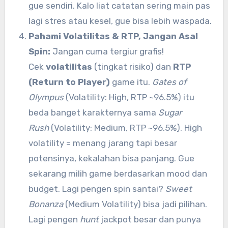
gue sendiri. Kalo liat catatan sering main pas
lagi stres atau kesel, gue bisa lebih waspada.
Pahami Volatilitas & RTP, Jangan Asal
Spin:
Jangan cuma tergiur grafis!
Cek
volatilitas
(tingkat risiko) dan
RTP
(Return to Player)
game itu.
Gates of
Olympus
(Volatility: High, RTP ~96.5%) itu
beda banget karakternya sama
Sugar
Rush
(Volatility: Medium, RTP ~96.5%). High
volatility = menang jarang tapi besar
potensinya, kekalahan bisa panjang. Gue
sekarang milih game berdasarkan mood dan
budget. Lagi pengen spin santai?
Sweet
Bonanza
(Medium Volatility) bisa jadi pilihan.
Lagi pengen
hunt
jackpot besar dan punya