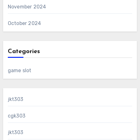
November 2024
October 2024
Categories
game slot
jkt303
cgk303
jkt303