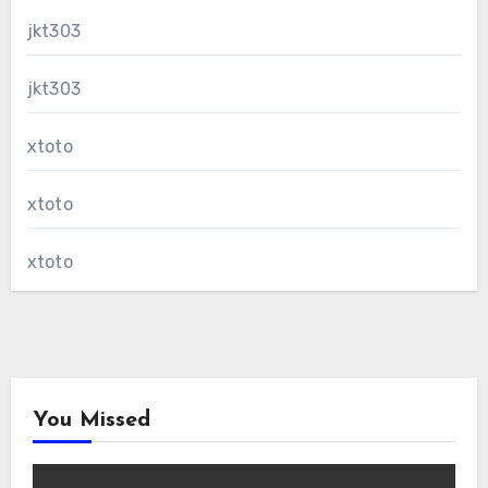
jkt303
jkt303
xtoto
xtoto
xtoto
You Missed