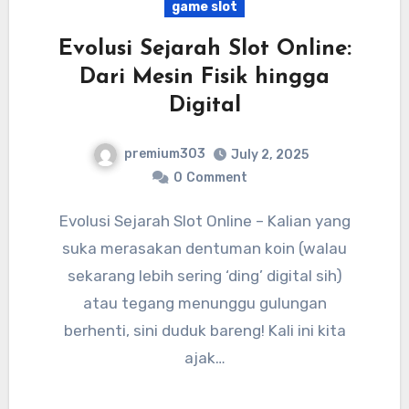
game slot
Evolusi Sejarah Slot Online:
Dari Mesin Fisik hingga
Digital
premium303
July 2, 2025
0
Comment
Evolusi Sejarah Slot Online – Kalian yang
suka merasakan dentuman koin (walau
sekarang lebih sering ‘ding’ digital sih)
atau tegang menunggu gulungan
berhenti, sini duduk bareng! Kali ini kita
ajak…