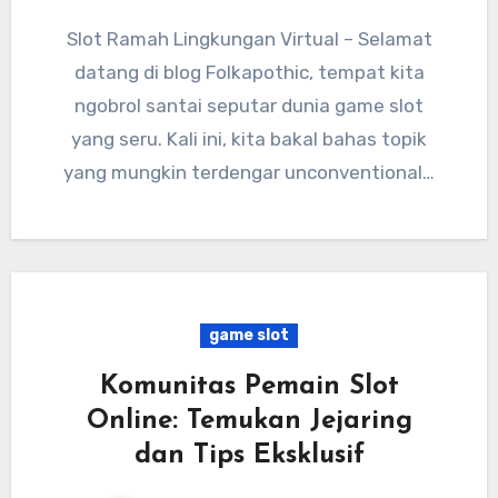
Slot Ramah Lingkungan Virtual – Selamat
datang di blog Folkapothic, tempat kita
ngobrol santai seputar dunia game slot
yang seru. Kali ini, kita bakal bahas topik
yang mungkin terdengar unconventional…
game slot
Komunitas Pemain Slot
Online: Temukan Jejaring
dan Tips Eksklusif