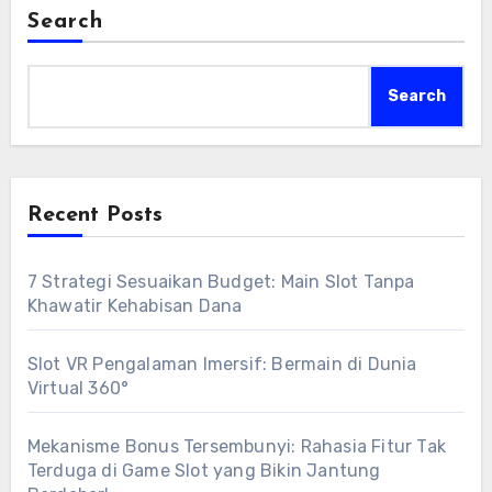
Search
Search
Recent Posts
7 Strategi Sesuaikan Budget: Main Slot Tanpa
Khawatir Kehabisan Dana
Slot VR Pengalaman Imersif: Bermain di Dunia
Virtual 360°
Mekanisme Bonus Tersembunyi: Rahasia Fitur Tak
Terduga di Game Slot yang Bikin Jantung