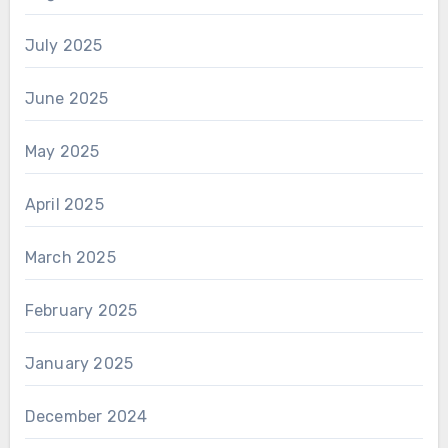
July 2025
June 2025
May 2025
April 2025
March 2025
February 2025
January 2025
December 2024