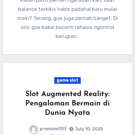
Kalian pasti pernah ngerasain kan, saat
balance terkikis habis padahal baru mulai
main? Tenang, gue juga pernah banget. Di
sini, gue bakal bocorin rahasia ngontrol
kerugian…
game slot
Slot Augmented Reality:
Pengalaman Bermain di
Dunia Nyata
premium303
July 10, 2025