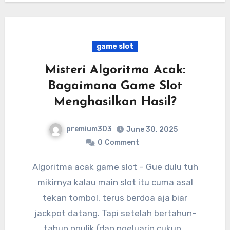
game slot
Misteri Algoritma Acak:
Bagaimana Game Slot
Menghasilkan Hasil?
premium303
June 30, 2025
0
Comment
Algoritma acak game slot – Gue dulu tuh
mikirnya kalau main slot itu cuma asal
tekan tombol, terus berdoa aja biar
jackpot datang. Tapi setelah bertahun-
tahun ngulik (dan ngeluarin cukup…