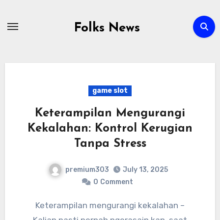
Skip
to
Folks News
content
game slot
Keterampilan Mengurangi
Kekalahan: Kontrol Kerugian
Tanpa Stress
premium303
July 13, 2025
0
Comment
Keterampilan mengurangi kekalahan –