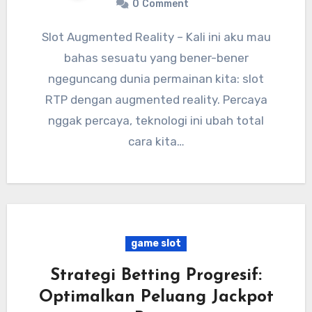
0
Comment
Slot Augmented Reality – Kali ini aku mau
bahas sesuatu yang bener-bener
ngeguncang dunia permainan kita: slot
RTP dengan augmented reality. Percaya
nggak percaya, teknologi ini ubah total
cara kita…
game slot
Strategi Betting Progresif:
Optimalkan Peluang Jackpot