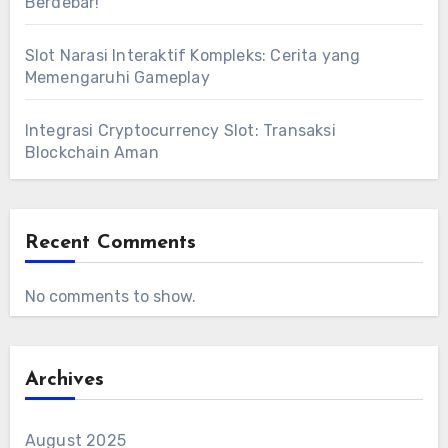
Berdebar!
Slot Narasi Interaktif Kompleks: Cerita yang
Memengaruhi Gameplay
Integrasi Cryptocurrency Slot: Transaksi
Blockchain Aman
Recent Comments
No comments to show.
Archives
August 2025