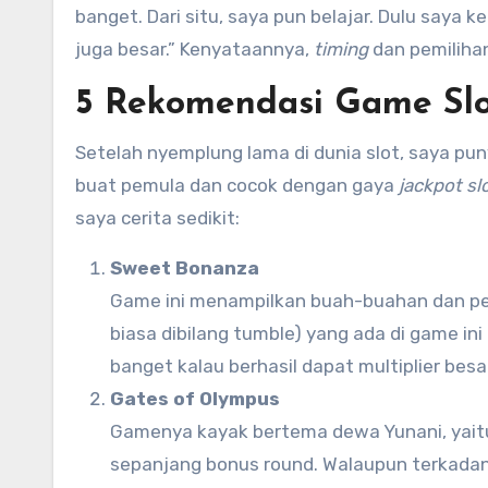
banget. Dari situ, saya pun belajar. Dulu saya ke
juga besar.” Kenyataannya,
timing
dan pemilihan
5 Rekomendasi Game Slo
Setelah nyemplung lama di dunia slot, saya pu
buat pemula dan cocok dengan gaya
jackpot sl
saya cerita sedikit:
Sweet Bonanza
Game ini menampilkan buah-buahan dan pe
biasa dibilang tumble) yang ada di game ini
banget kalau berhasil dapat multiplier besar
Gates of Olympus
Gamenya kayak bertema dewa Yunani, yaitu Z
sepanjang bonus round. Walaupun terkadang 