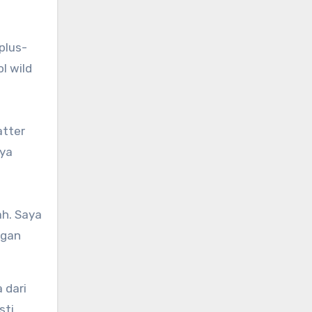
plus-
l wild
atter
aya
ah. Saya
ngan
 dari
sti