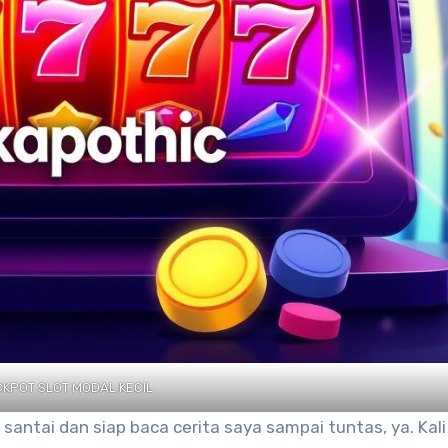
KPOT SLOT MODAL KECIL
santai dan siap baca cerita saya sampai tuntas, ya. Kali 