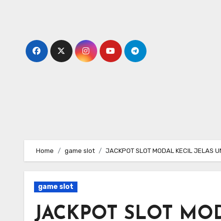
Skip
to
content
Home
game slot
JACKPOT SLOT MODAL KECIL JELAS 
game slot
JACKPOT SLOT MO