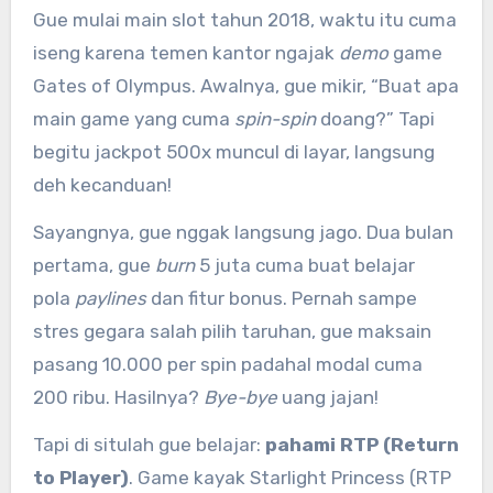
Gue mulai main slot tahun 2018, waktu itu cuma
iseng karena temen kantor ngajak
demo
game
Gates of Olympus. Awalnya, gue mikir, “Buat apa
main game yang cuma
spin-spin
doang?” Tapi
begitu jackpot 500x muncul di layar, langsung
deh kecanduan!
Sayangnya, gue nggak langsung jago. Dua bulan
pertama, gue
burn
5 juta cuma buat belajar
pola
paylines
dan fitur bonus. Pernah sampe
stres gegara salah pilih taruhan, gue maksain
pasang 10.000 per spin padahal modal cuma
200 ribu. Hasilnya?
Bye-bye
uang jajan!
Tapi di situlah gue belajar:
pahami RTP (Return
to Player)
. Game kayak Starlight Princess (RTP