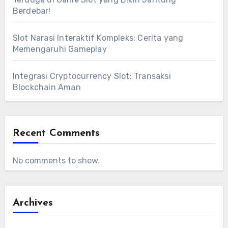
Berdebar!
Slot Narasi Interaktif Kompleks: Cerita yang
Memengaruhi Gameplay
Integrasi Cryptocurrency Slot: Transaksi
Blockchain Aman
Recent Comments
No comments to show.
Archives