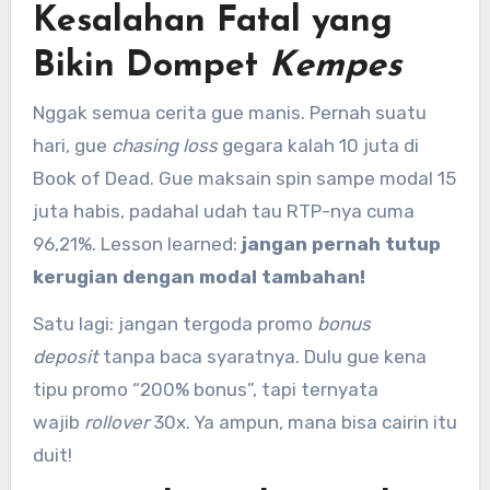
Kesalahan Fatal yang
Bikin Dompet
Kempes
Nggak semua cerita gue manis. Pernah suatu
hari, gue
chasing loss
gegara kalah 10 juta di
Book of Dead. Gue maksain spin sampe modal 15
juta habis, padahal udah tau RTP-nya cuma
96,21%. Lesson learned:
jangan pernah tutup
kerugian dengan modal tambahan!
Satu lagi: jangan tergoda promo
bonus
deposit
tanpa baca syaratnya. Dulu gue kena
tipu promo “200% bonus”, tapi ternyata
wajib
rollover
30x. Ya ampun, mana bisa cairin itu
duit!