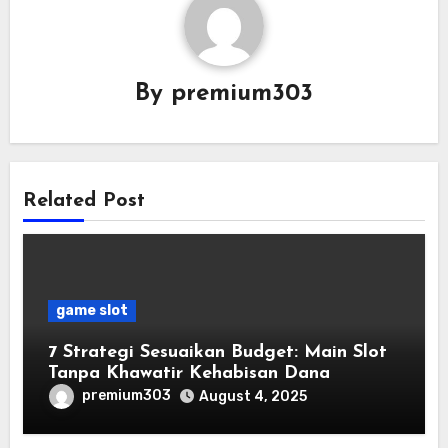
By
premium303
Related Post
game slot
7 Strategi Sesuaikan Budget: Main Slot
Tanpa Khawatir Kehabisan Dana
premium303
August 4, 2025