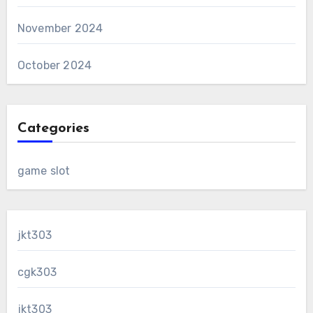
November 2024
October 2024
Categories
game slot
jkt303
cgk303
jkt303