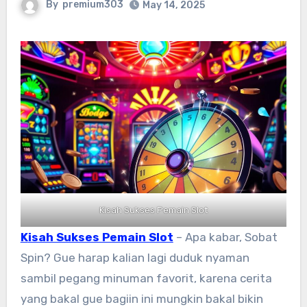
By
premium303
May 14, 2025
Kisah Sukses Pemain Slot
Kisah Sukses Pemain Slot
– Apa kabar, Sobat
Spin? Gue harap kalian lagi duduk nyaman
sambil pegang minuman favorit, karena cerita
yang bakal gue bagiin ini mungkin bakal bikin