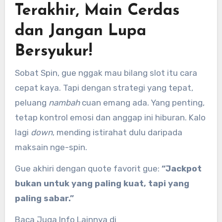
Terakhir, Main Cerdas
dan Jangan Lupa
Bersyukur!
Sobat Spin, gue nggak mau bilang slot itu cara
cepat kaya. Tapi dengan strategi yang tepat,
peluang
nambah
cuan emang ada. Yang penting,
tetap kontrol emosi dan anggap ini hiburan. Kalo
lagi
down
, mending istirahat dulu daripada
maksain nge-spin.
Gue akhiri dengan quote favorit gue:
“Jackpot
bukan untuk yang paling kuat, tapi yang
paling sabar.”
Baca Juga Info Lainnya di