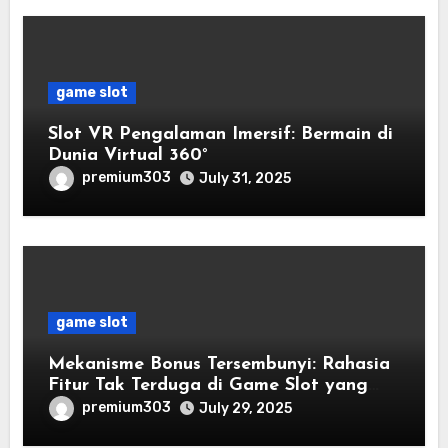
game slot
Slot VR Pengalaman Imersif: Bermain di
Dunia Virtual 360°
premium303
July 31, 2025
game slot
Mekanisme Bonus Tersembunyi: Rahasia
Fitur Tak Terduga di Game Slot yang
Bikin Jantung Berdebar!
premium303
July 29, 2025