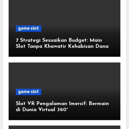
game slot
7 Strategi Sesuaikan Budget: Main
Slot Tanpa Khawatir Kehabisan Dana
game slot
Slot VR Pengalaman Imersif: Bermain
di Dunia Virtual 360°