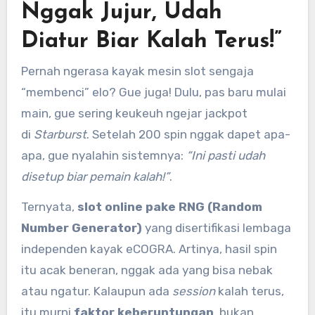
Nggak Jujur, Udah
Diatur Biar Kalah Terus!”
Pernah ngerasa kayak mesin slot sengaja
“membenci” elo? Gue juga! Dulu, pas baru mulai
main, gue sering keukeuh ngejar jackpot
di
Starburst
. Setelah 200 spin nggak dapet apa-
apa, gue nyalahin sistemnya:
“Ini pasti udah
disetup biar pemain kalah!”
.
Ternyata,
slot online pake RNG (Random
Number Generator)
yang disertifikasi lembaga
independen kayak eCOGRA. Artinya, hasil spin
itu acak beneran, nggak ada yang bisa nebak
atau ngatur. Kalaupun ada
session
kalah terus,
itu murni
faktor keberuntungan
, bukan