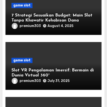
game slot
7 Strategi Sesuaikan Budget: Main Slot
Tanpa Khawatir Kehabisan Dana
premium303
August 4, 2025
game slot
Slot VR Pengalaman Imersif: Bermain di
Dunia Virtual 360°
premium303
July 31, 2025