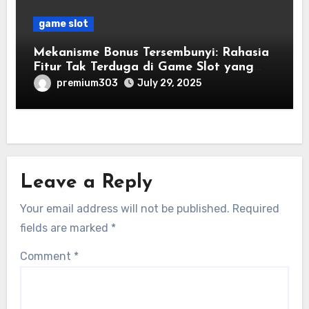
game slot
Mekanisme Bonus Tersembunyi: Rahasia
Fitur Tak Terduga di Game Slot yang
Bikin Jantung Berdebar!
premium303
July 29, 2025
Leave a Reply
Your email address will not be published.
Required
fields are marked
*
Comment
*