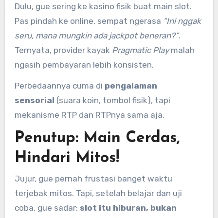
Dulu, gue sering ke kasino fisik buat main slot.
Pas pindah ke online, sempat ngerasa
“Ini nggak
seru, mana mungkin ada jackpot beneran?”
.
Ternyata, provider kayak
Pragmatic Play
malah
ngasih pembayaran lebih konsisten.
Perbedaannya cuma di
pengalaman
sensorial
(suara koin, tombol fisik), tapi
mekanisme RTP dan RTPnya sama aja.
Penutup: Main Cerdas,
Hindari Mitos!
Jujur, gue pernah frustasi banget waktu
terjebak mitos. Tapi, setelah belajar dan uji
coba, gue sadar:
slot itu hiburan, bukan