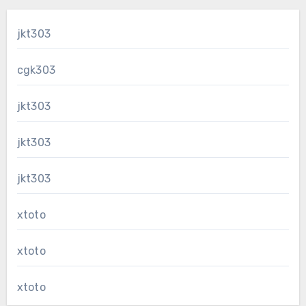
jkt303
cgk303
jkt303
jkt303
jkt303
xtoto
xtoto
xtoto