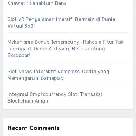
Khawatir Kehabisan Dana
Slot VR Pengalaman Imersif: Bermain di Dunia
Virtual 360°
Mekanisme Bonus Tersembunyi: Rahasia Fitur Tak
Terduga di Game Slot yang Bikin Jantung
Berdebar!
Slot Narasi Interaktif Kompleks: Cerita yang
Memengaruhi Gameplay
Integrasi Cryptocurrency Slot: Transaksi
Blockchain Aman
Recent Comments