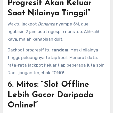
Progresif Akan Keluar
Saat Nilainya Tinggi!”
Waktu jackpot
Bonanza
nyampe 5M, gue
ngabisin 2 jam buat ngespin nonstop. Alih-alih
kaya, malah kehabisan duit.
Jackpot progresif itu
random
. Meski nilainya
tinggi, peluangnya tetap kecil. Menurut data,
rata-rata jackpot keluar tiap beberapa juta spin.
Jadi, jangan terjebak FOMO!
6.
Mitos: “Slot Offline
Lebih Gacor Daripada
Online!”