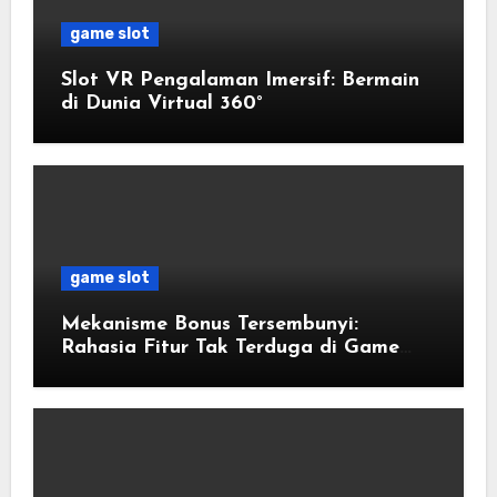
game slot
Slot VR Pengalaman Imersif: Bermain
di Dunia Virtual 360°
game slot
Mekanisme Bonus Tersembunyi:
Rahasia Fitur Tak Terduga di Game
Slot yang Bikin Jantung Berdebar!