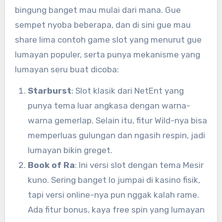
bingung banget mau mulai dari mana. Gue
sempet nyoba beberapa, dan di sini gue mau
share lima contoh game slot yang menurut gue
lumayan populer, serta punya mekanisme yang
lumayan seru buat dicoba:
Starburst
: Slot klasik dari NetEnt yang
punya tema luar angkasa dengan warna-
warna gemerlap. Selain itu, fitur Wild-nya bisa
memperluas gulungan dan ngasih respin, jadi
lumayan bikin greget.
Book of Ra
: Ini versi slot dengan tema Mesir
kuno. Sering banget lo jumpai di kasino fisik,
tapi versi online-nya pun nggak kalah rame.
Ada fitur bonus, kaya free spin yang lumayan