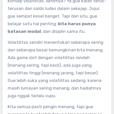
konsep volatilitas. Akhirnya? Ya gue kalah terus-
terusan dan saldo ludes dalam sekejap. Jujur,
gue sempat kesel banget. Tapi dari situ, gue
belajar satu hal penting:
kita harus punya
batasan modal
, dan disiplin sama itu.
Volatilitas sendiri menentukan seberapa sering
dan seberapa besar kemungkinan kita menang.
Ada game slot dengan volatilitas rendah
(menang sering, tapi kecil), ada juga yang
volatilitas tinggi (menang jarang, tapi besar).
Gue lebih suka yang volatilitas sedang, karena
masih lumayan sering menang, dan hadiahnya
juga nggak terlalu cupu.
Kita semua pasti pengin menang, tapi gue