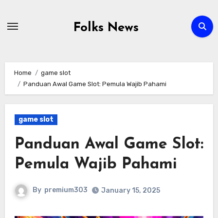
Skip
to
Folks News
content
Home
game slot
Panduan Awal Game Slot: Pemula Wajib Pahami
game slot
Panduan Awal Game Slot:
Pemula Wajib Pahami
By
premium303
January 15, 2025