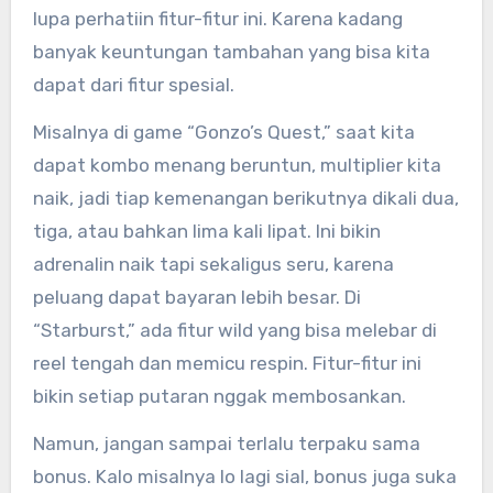
lupa perhatiin fitur-fitur ini. Karena kadang
banyak keuntungan tambahan yang bisa kita
dapat dari fitur spesial.
Misalnya di game “Gonzo’s Quest,” saat kita
dapat kombo menang beruntun, multiplier kita
naik, jadi tiap kemenangan berikutnya dikali dua,
tiga, atau bahkan lima kali lipat. Ini bikin
adrenalin naik tapi sekaligus seru, karena
peluang dapat bayaran lebih besar. Di
“Starburst,” ada fitur wild yang bisa melebar di
reel tengah dan memicu respin. Fitur-fitur ini
bikin setiap putaran nggak membosankan.
Namun, jangan sampai terlalu terpaku sama
bonus. Kalo misalnya lo lagi sial, bonus juga suka