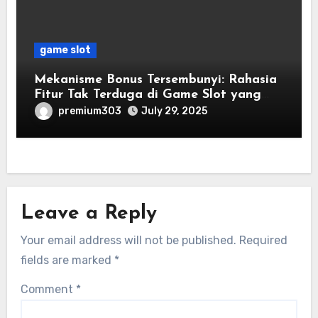
game slot
Mekanisme Bonus Tersembunyi: Rahasia
Fitur Tak Terduga di Game Slot yang
Bikin Jantung Berdebar!
premium303
July 29, 2025
Leave a Reply
Your email address will not be published.
Required
fields are marked
*
Comment
*