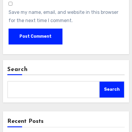
Save my name, email, and website in this browser
for the next time I comment.
Search
Search
Recent Posts