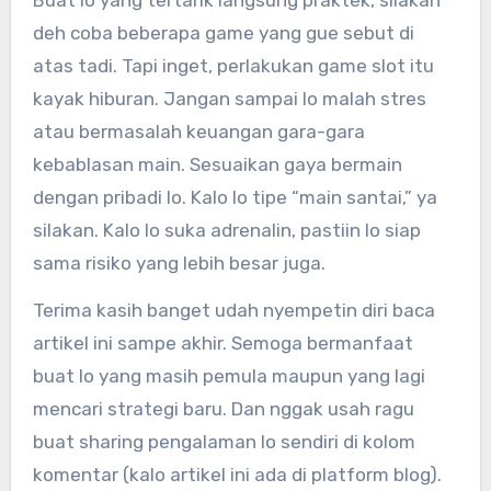
Buat lo yang tertarik langsung praktek, silakan
deh coba beberapa game yang gue sebut di
atas tadi. Tapi inget, perlakukan game slot itu
kayak hiburan. Jangan sampai lo malah stres
atau bermasalah keuangan gara-gara
kebablasan main. Sesuaikan gaya bermain
dengan pribadi lo. Kalo lo tipe “main santai,” ya
silakan. Kalo lo suka adrenalin, pastiin lo siap
sama risiko yang lebih besar juga.
Terima kasih banget udah nyempetin diri baca
artikel ini sampe akhir. Semoga bermanfaat
buat lo yang masih pemula maupun yang lagi
mencari strategi baru. Dan nggak usah ragu
buat sharing pengalaman lo sendiri di kolom
komentar (kalo artikel ini ada di platform blog).