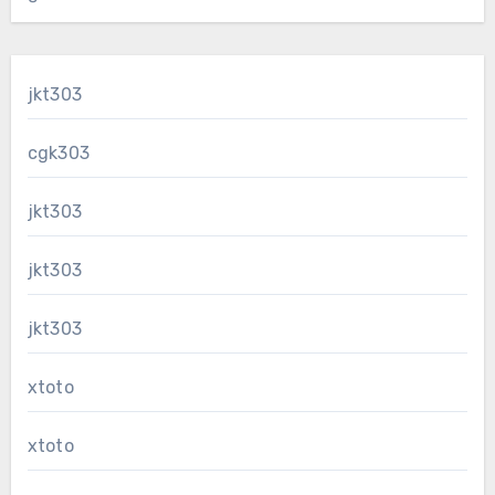
jkt303
cgk303
jkt303
jkt303
jkt303
xtoto
xtoto