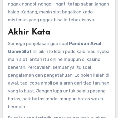
nggak nongol-nongol. Ingat, tetap sabar, jangan
kalap. Kadang, mesin slot bagaikan kado
misterius yang nggak bisa lo tebak isinya.
Akhir Kata
Semoga penjelasan gue soal
Panduan Awal
Game Slot
ini bikin lo lebih pede kalo mau nyoba
main slot, entah itu online maupun di kasino
beneran. Percayalah, semuanya itu soal
pengalaman dan pengetahuan. Lo boleh kalah di
awal, tapi coba ambil pelajaran dari tiap taruhan
yang lo buat. Jangan lupa untuk selalu pasang
batas, baik batas modal maupun batas waktu
bermain.