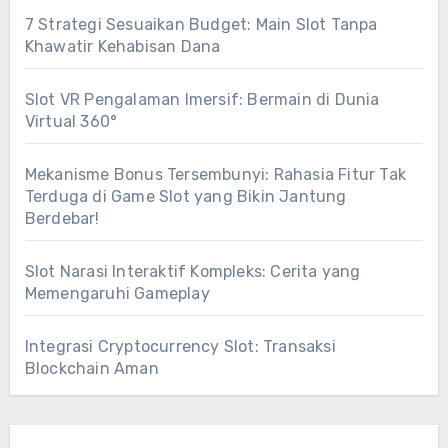
7 Strategi Sesuaikan Budget: Main Slot Tanpa
Khawatir Kehabisan Dana
Slot VR Pengalaman Imersif: Bermain di Dunia
Virtual 360°
Mekanisme Bonus Tersembunyi: Rahasia Fitur Tak
Terduga di Game Slot yang Bikin Jantung
Berdebar!
Slot Narasi Interaktif Kompleks: Cerita yang
Memengaruhi Gameplay
Integrasi Cryptocurrency Slot: Transaksi
Blockchain Aman