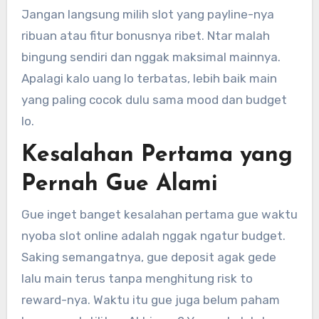
Jangan langsung milih slot yang payline-nya
ribuan atau fitur bonusnya ribet. Ntar malah
bingung sendiri dan nggak maksimal mainnya.
Apalagi kalo uang lo terbatas, lebih baik main
yang paling cocok dulu sama mood dan budget
lo.
Kesalahan Pertama yang
Pernah Gue Alami
Gue inget banget kesalahan pertama gue waktu
nyoba slot online adalah nggak ngatur budget.
Saking semangatnya, gue deposit agak gede
lalu main terus tanpa menghitung risk to
reward-nya. Waktu itu gue juga belum paham