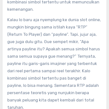
kombinasi simbol tertentu untuk memunculkan
kemenangan.
Kalau lo baru aja nyemplung ke dunia slot online,
mungkin bingung sama istilah kaya “RTP”
(Return To Player) dan “payline”. Tapi, jujur aja,
gue juga dulu gitu. Gue sempet mikir, “Apa
artinya payline itu? Apakah semua simbol harus
sama semua supaya gue menang?” Ternyata,
payline itu garis-garis imajiner yang terbentuk
dari reel pertama sampai reel terakhir. Kalo
kombinasi simbol tertentu pas banget di
payline, lo bisa menang. Sementara RTP adalah
persentase teoretis yang nunjukin berapa
banyak peluang kita dapet kembali dari total
taruhan.