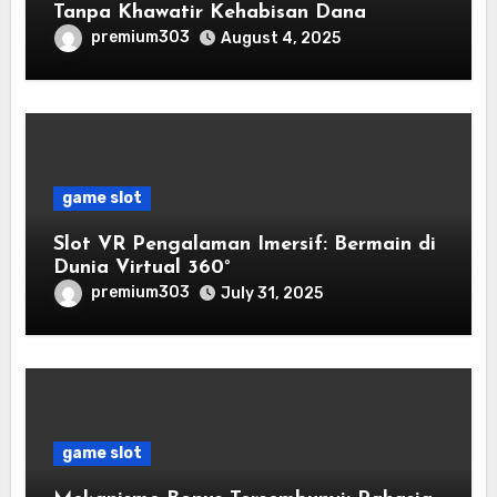
Tanpa Khawatir Kehabisan Dana
premium303
August 4, 2025
game slot
Slot VR Pengalaman Imersif: Bermain di
Dunia Virtual 360°
premium303
July 31, 2025
game slot