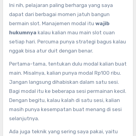
Ini nih, pelajaran paling berharga yang saya
dapat dari berbagai momen jatuh bangun
bermain slot. Manajemen modal itu
wajib
hukumnya
kalau kalian mau main slot cuan
setiap hari. Percuma punya strategi bagus kalau
nggak bisa atur duit dengan benar.
Pertama-tama, tentukan dulu modal kalian buat
main. Misalnya, kalian punya modal Rp100 ribu.
Jangan langsung dihabiskan dalam satu sesi.
Bagi modal itu ke beberapa sesi permainan kecil.
Dengan begitu, kalau kalah di satu sesi, kalian
masih punya kesempatan buat menang di sesi
selanjutnya.
Ada juga teknik yang sering saya pakai, yaitu