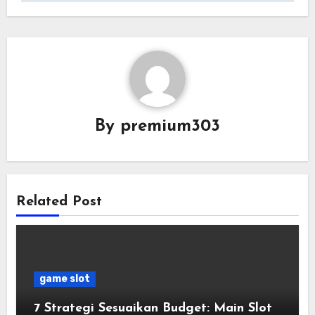
By
premium303
Related Post
game slot
7 Strategi Sesuaikan Budget: Main Slot