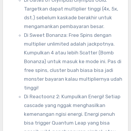
Targetkan dapat multiplier tinggi (4x, 5x,
dst.) sebelum kaskade berakhir untuk
mengamankan pembayaran besar.
Di Sweet Bonanza: Free Spins dengan
multiplier unlimited adalah jackpotnya.
Kumpulkan 4 atau lebih Scatter (Bomb
Bonanza) untuk masuk ke mode ini. Pas di
free spins, cluster buah biasa bisa jadi
monster bayaran kalau multipliernya udah
tinggi!
Di Reactoonz 2: Kumpulkan Energi! Setiap
cascade yang nggak menghasilkan
kemenangan ngisi energi. Energi penuh
bisa trigger Quantum Leap yang bisa