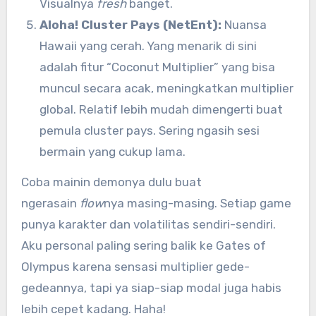
Visualnya
fresh
banget.
Aloha! Cluster Pays (NetEnt):
Nuansa
Hawaii yang cerah. Yang menarik di sini
adalah fitur “Coconut Multiplier” yang bisa
muncul secara acak, meningkatkan multiplier
global. Relatif lebih mudah dimengerti buat
pemula cluster pays. Sering ngasih sesi
bermain yang cukup lama.
Coba mainin demonya dulu buat
ngerasain
flow
nya masing-masing. Setiap game
punya karakter dan volatilitas sendiri-sendiri.
Aku personal paling sering balik ke Gates of
Olympus karena sensasi multiplier gede-
gedeannya, tapi ya siap-siap modal juga habis
lebih cepet kadang. Haha!