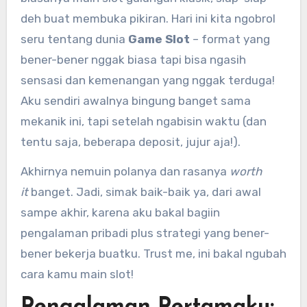
deh buat membuka pikiran. Hari ini kita ngobrol
seru tentang dunia
Game Slot
– format yang
bener-bener nggak biasa tapi bisa ngasih
sensasi dan kemenangan yang nggak terduga!
Aku sendiri awalnya bingung banget sama
mekanik ini, tapi setelah ngabisin waktu (dan
tentu saja, beberapa deposit, jujur aja!).
Akhirnya nemuin polanya dan rasanya
worth
it
banget. Jadi, simak baik-baik ya, dari awal
sampe akhir, karena aku bakal bagiin
pengalaman pribadi plus strategi yang bener-
bener bekerja buatku. Trust me, ini bakal ngubah
cara kamu main slot!
Pengalaman Pertamaku: