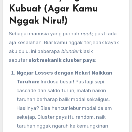
Kubuat (Agar Kamu
Nggak Niru!)
Sebagai manusia yang pernah
noob
, pasti ada
aja kesalahan. Biar kamu nggak terjebak kayak
aku dulu, ini beberapa
blunder
klasik
seputar
slot mekanik cluster pays
:
Ngejar Losses dengan Nekat Naikkan
Taruhan:
Ini dosa besar! Pas lagi sepi
cascade dan saldo turun, malah naikin
taruhan berharap balik modal sekaligus.
Hasilnya? Bisa hancur lebur modal dalam
sekejap. Cluster pays itu random, naik
taruhan nggak ngaruh ke kemungkinan