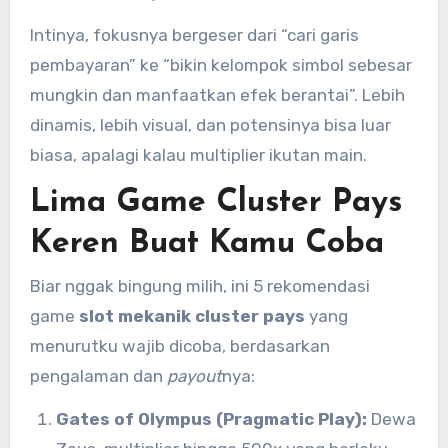
Intinya, fokusnya bergeser dari “cari garis
pembayaran” ke “bikin kelompok simbol sebesar
mungkin dan manfaatkan efek berantai”. Lebih
dinamis, lebih visual, dan potensinya bisa luar
biasa, apalagi kalau multiplier ikutan main.
Lima Game Cluster Pays
Keren Buat Kamu Coba
Biar nggak bingung milih, ini 5 rekomendasi
game
slot mekanik cluster pays
yang
menurutku wajib dicoba, berdasarkan
pengalaman dan
payout
nya:
Gates of Olympus (Pragmatic Play):
Dewa