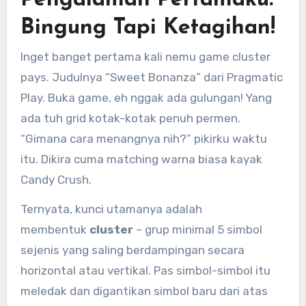
Bingung Tapi Ketagihan!
Inget banget pertama kali nemu game cluster
pays. Judulnya “Sweet Bonanza” dari Pragmatic
Play. Buka game, eh nggak ada gulungan! Yang
ada tuh grid kotak-kotak penuh permen.
“Gimana cara menangnya nih?” pikirku waktu
itu. Dikira cuma matching warna biasa kayak
Candy Crush.
Ternyata, kunci utamanya adalah
membentuk
cluster
– grup minimal 5 simbol
sejenis yang saling berdampingan secara
horizontal atau vertikal. Pas simbol-simbol itu
meledak dan digantikan simbol baru dari atas