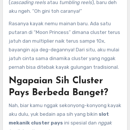
(
cascading reels
atau
tumbling reels
), baru deh
aku ngeh. “Oh gini toh caranya!”
Rasanya kayak nemu mainan baru. Ada satu
putaran di “Moon Princess” dimana cluster terus
jatuh dan multiplier naik terus sampe 10x,
bayangin aja deg-degannya! Dari situ, aku mulai
jatuh cinta sama dinamika cluster yang nggak
pernah bisa ditebak kayak gulungan tradisional.
Ngapaian Sih Cluster
Pays Berbeda Banget?
Nah, biar kamu nggak sekonyong-konyong kayak
aku dulu, yuk bedain apa sih yang bikin
slot
mekanik cluster pays
ini spesial dan
nggak