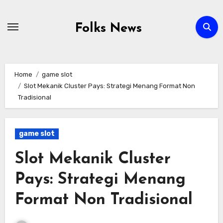
Skip
to
Folks News
content
Home
game slot
Slot Mekanik Cluster Pays: Strategi Menang Format Non
Tradisional
game slot
Slot Mekanik Cluster
Pays: Strategi Menang
Format Non Tradisional