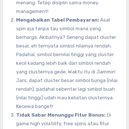
menang. Tetep disiplin sama money
management!
Mengabaikan Tabel Pembayaran:
Asal
spin aja tanpa tau simbol mana yang
berharga. Akibatnya? Seneng dapat cluster
besar, eh ternyata simbol nilainya rendah.
Padahal, simbol bernilai tinggi yang cluster
kecil kadang lebih baik dari simbol rendah
yang clusternya gede. Waktu itu di Jammin’
Jars, dapat cluster besar simbol bunga (nilai
rendah), padahal sebentar lagi simbol buah
(nilai tinggi) udah mau keliatan clusternya.
Kecewa banget!
Tidak Sabar Menunggu Fitur Bonus:
Di
game high volatility, free spins atau fitur