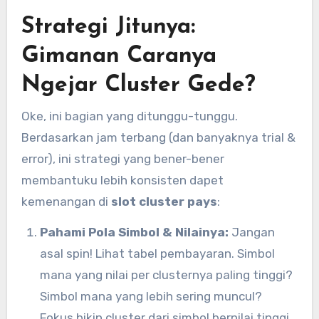
Strategi Jitunya:
Gimanan Caranya
Ngejar Cluster Gede?
Oke, ini bagian yang ditunggu-tunggu.
Berdasarkan jam terbang (dan banyaknya trial &
error), ini strategi yang bener-bener
membantuku lebih konsisten dapet
kemenangan di
slot cluster pays
:
Pahami Pola Simbol & Nilainya:
Jangan
asal spin! Lihat tabel pembayaran. Simbol
mana yang nilai per clusternya paling tinggi?
Simbol mana yang lebih sering muncul?
Fokus bikin cluster dari simbol bernilai tinggi