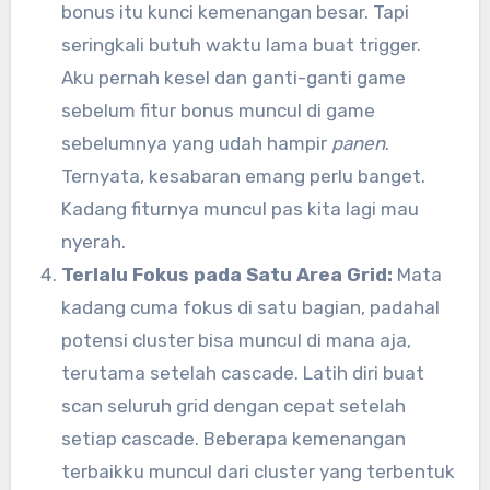
bonus itu kunci kemenangan besar. Tapi
seringkali butuh waktu lama buat trigger.
Aku pernah kesel dan ganti-ganti game
sebelum fitur bonus muncul di game
sebelumnya yang udah hampir
panen
.
Ternyata, kesabaran emang perlu banget.
Kadang fiturnya muncul pas kita lagi mau
nyerah.
Terlalu Fokus pada Satu Area Grid:
Mata
kadang cuma fokus di satu bagian, padahal
potensi cluster bisa muncul di mana aja,
terutama setelah cascade. Latih diri buat
scan seluruh grid dengan cepat setelah
setiap cascade. Beberapa kemenangan
terbaikku muncul dari cluster yang terbentuk