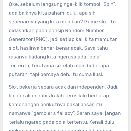
Oke, sebelum langsung nge-klik tombol “Spin”,
ada baiknya kita pahami dulu, apa sih
sebenarnya yang kita mainkan? Game slot itu
didasarkan pada prinsip Random Number
Generator (RNG), jadi setiap kali kita memutar
slot, hasilnya benar-benar acak. Saya tahu
rasanya kadang kita ngerasa ada “pola”
tertentu, terutama setelah main beberapa
putaran, tapi percaya deh, itu cuma ilusi.
Slot bekerja secara acak dan independen. Jadi,
kalau kalian habis kalah terus lalu berharap
kemenangan berikutnya bakal besar, itu
namanya “gambler’s fallacy”. Saran saya, jangan
terlalu ngarep pada pola tertentu. Kenali dulu
mekanisme dasar ini biar nggak salah paham