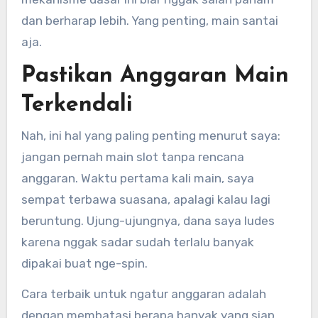
dan berharap lebih. Yang penting, main santai
aja.
Pastikan Anggaran Main
Terkendali
Nah, ini hal yang paling penting menurut saya:
jangan pernah main slot tanpa rencana
anggaran. Waktu pertama kali main, saya
sempat terbawa suasana, apalagi kalau lagi
beruntung. Ujung-ujungnya, dana saya ludes
karena nggak sadar sudah terlalu banyak
dipakai buat nge-spin.
Cara terbaik untuk ngatur anggaran adalah
dengan membatasi berapa banyak yang siap