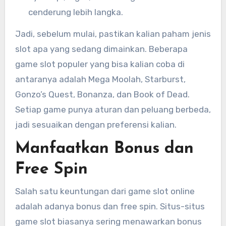
cenderung lebih langka.
Jadi, sebelum mulai, pastikan kalian paham jenis
slot apa yang sedang dimainkan. Beberapa
game slot populer yang bisa kalian coba di
antaranya adalah Mega Moolah, Starburst,
Gonzo’s Quest, Bonanza, dan Book of Dead.
Setiap game punya aturan dan peluang berbeda,
jadi sesuaikan dengan preferensi kalian.
Manfaatkan Bonus dan
Free Spin
Salah satu keuntungan dari game slot online
adalah adanya bonus dan free spin. Situs-situs
game slot biasanya sering menawarkan bonus