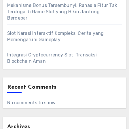
Mekanisme Bonus Tersembunyi: Rahasia Fitur Tak
Terduga di Game Slot yang Bikin Jantung
Berdebar!
Slot Narasi Interaktif Kompleks: Cerita yang
Memengaruhi Gameplay
Integrasi Cryptocurrency Slot: Transaksi
Blockchain Aman
Recent Comments
No comments to show.
Archives