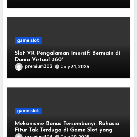
game slot
Slot VR Pengalaman Imersif: Bermain di
Dunia Virtual 360°
premium303
July 31, 2025
game slot
Mekanisme Bonus Tersembunyi: Rahasia
Fitur Tak Terduga di Game Slot yang
Bikin Jantung Berdebar!
premium303