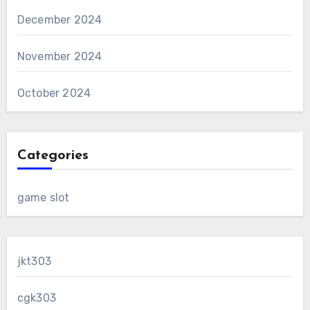
December 2024
November 2024
October 2024
Categories
game slot
jkt303
cgk303