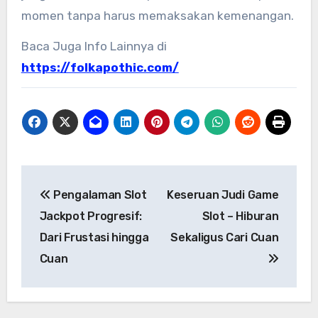
momen tanpa harus memaksakan kemenangan.
Baca Juga Info Lainnya di
https://folkapothic.com/
Post
Pengalaman Slot
Keseruan Judi Game
navigation
Jackpot Progresif:
Slot – Hiburan
Dari Frustasi hingga
Sekaligus Cari Cuan
Cuan