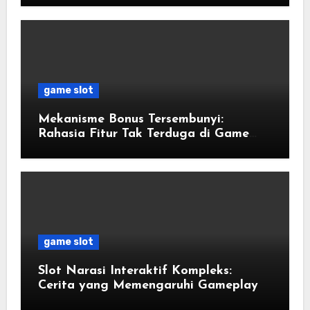
game slot
Mekanisme Bonus Tersembunyi:
Rahasia Fitur Tak Terduga di Game
Slot yang Bikin Jantung Berdebar!
game slot
Slot Narasi Interaktif Kompleks:
Cerita yang Memengaruhi Gameplay