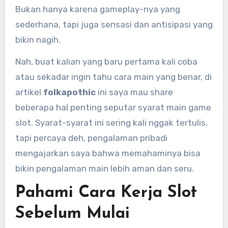
Bukan hanya karena gameplay-nya yang
sederhana, tapi juga sensasi dan antisipasi yang
bikin nagih.
Nah, buat kalian yang baru pertama kali coba
atau sekadar ingin tahu cara main yang benar, di
artikel
folkapothic
ini saya mau share
beberapa hal penting seputar syarat main game
slot. Syarat-syarat ini sering kali nggak tertulis,
tapi percaya deh, pengalaman pribadi
mengajarkan saya bahwa memahaminya bisa
bikin pengalaman main lebih aman dan seru.
Pahami Cara Kerja Slot
Sebelum Mulai