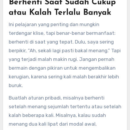
Berhenti Saat Sudah Cukup
atau Kalah Terlalu Banyak
Ini pelajaran yang penting dan mungkin
terdengar klise, tapi benar-benar bermanfaat:
berhenti di saat yang tepat. Dulu, saya sering
berpikir, “Ah, sekali lagi pasti bakal menang.” Tapi
yang terjadi malah makin rugi. Jangan pernah
bermain dengan pikiran untuk mengembalikan
kerugian, karena sering kali malah berakhir lebih
buruk.
Buatlah aturan pribadi, misalnya berhenti
setelah menang sejumlah tertentu atau setelah
kalah beberapa kali. Misalnya, kalau sudah
menang dua kali lipat dari modal awal,