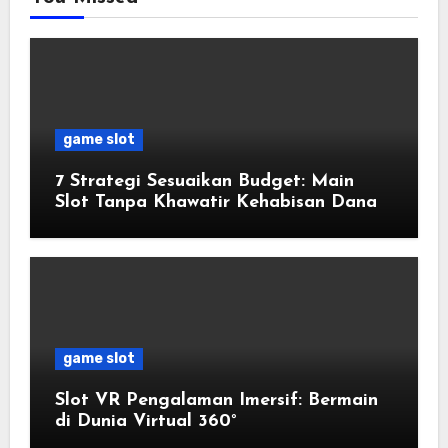
game slot
7 Strategi Sesuaikan Budget: Main
Slot Tanpa Khawatir Kehabisan Dana
game slot
Slot VR Pengalaman Imersif: Bermain
di Dunia Virtual 360°