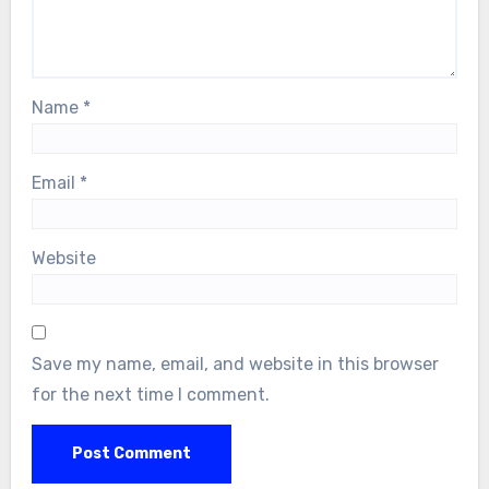
Name
*
Email
*
Website
Save my name, email, and website in this browser
for the next time I comment.