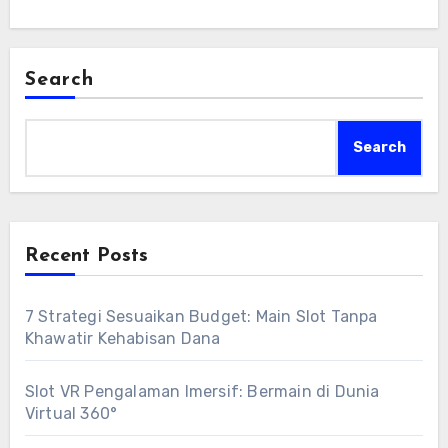
Search
Search
Recent Posts
7 Strategi Sesuaikan Budget: Main Slot Tanpa
Khawatir Kehabisan Dana
Slot VR Pengalaman Imersif: Bermain di Dunia
Virtual 360°