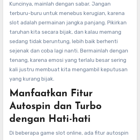
Kuncinya, mainlah dengan sabar. Jangan
terburu-buru untuk menebus kerugian, karena
slot adalah permainan jangka panjang. Pikirkan
taruhan kita secara bijak, dan kalau memang
sedang tidak beruntung, lebih baik berhenti
sejenak dan coba lagi nanti. Bermainlah dengan
tenang, karena emosi yang terlalu besar sering
kali justru membuat kita mengambil keputusan
yang kurang bijak.
Manfaatkan Fitur
Autospin dan Turbo
dengan Hati-hati
Di beberapa game slot online, ada fitur autospin