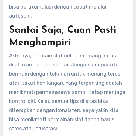
bisa berakumulasi dengan cepat melalui
autospin.
Santai Saja, Cuan Pasti
Menghampiri
Akhirnya, bermain slot online memang harus
dilakukan dengan santai. Jangan sampai kita
bermain dengan tekanan untuk menang terus
atau takut kehilangan. Yang terpenting adalah
menikmati permainannya sambil tetap menjaga
kontrol diri. Kalau semua tips di atas bisa
diterapkan dengan konsisten, saya yakin kita
bisa menikmati permainan slot tanpa harus
stres atau frustrasi.