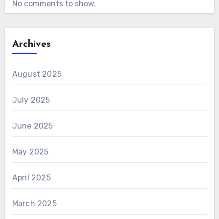
No comments to show.
Archives
August 2025
July 2025
June 2025
May 2025
April 2025
March 2025