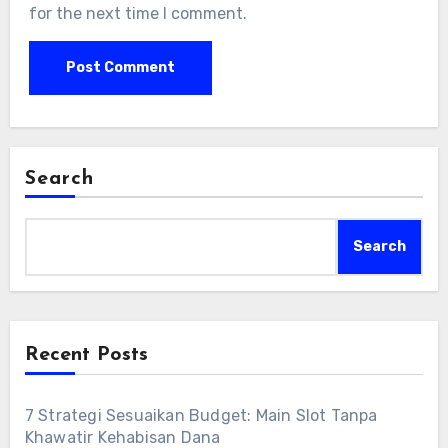
for the next time I comment.
Search
Search
Recent Posts
7 Strategi Sesuaikan Budget: Main Slot Tanpa
Khawatir Kehabisan Dana