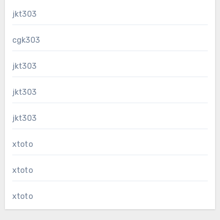
jkt303
cgk303
jkt303
jkt303
jkt303
xtoto
xtoto
xtoto