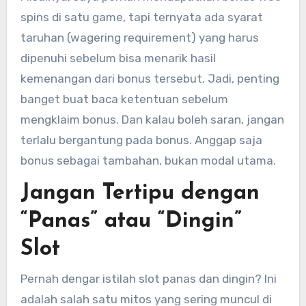
spins di satu game, tapi ternyata ada syarat
taruhan (wagering requirement) yang harus
dipenuhi sebelum bisa menarik hasil
kemenangan dari bonus tersebut. Jadi, penting
banget buat baca ketentuan sebelum
mengklaim bonus. Dan kalau boleh saran, jangan
terlalu bergantung pada bonus. Anggap saja
bonus sebagai tambahan, bukan modal utama.
Jangan Tertipu dengan
“Panas” atau “Dingin”
Slot
Pernah dengar istilah slot panas dan dingin? Ini
adalah salah satu mitos yang sering muncul di