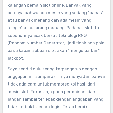
kalangan pemain slot online. Banyak yang
percaya bahwa ada mesin yang sedang “panas”
atau banyak menang dan ada mesin yang
“dingin” atau jarang menang. Padahal, slot itu
sepenuhnya acak berkat teknologi RNG
(Random Number Generator), jadi tidak ada pola
pasti kapan sebuah slot akan “mengeluarkan”
jackpot.
Saya sendiri dulu sering terpengaruh dengan
anggapan ini, sampai akhirnya menyadari bahwa
tidak ada cara untuk memprediksi hasil dari
mesin slot. Fokus saja pada permainan, dan
jangan sampai terjebak dengan anggapan yang
tidak terbukti secara logis. Tetap berpikir